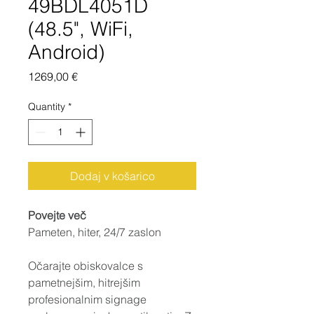
49BDL4051D
(48.5", WiFi,
Android)
Price
1269,00 €
Quantity
*
Dodaj v košarico
Povejte več
Pameten, hiter, 24/7 zaslon
Očarajte obiskovalce s 
pametnejšim, hitrejšim 
profesionalnim signage 