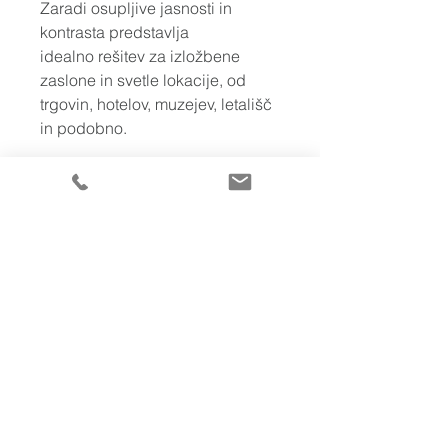
Zaradi osupljive jasnosti in 
kontrasta predstavlja 
idealno rešitev za izložbene 
zaslone in svetle lokacije, od 
trgovin, hotelov, muzejev, letališč 
in podobno.
43"
Edge-lit LED
450 cd/m²
OPIS IZDELKA
Optimirano za javno predvajanje
TEHNIČNE LASTNOSTI
LED-tehnologija Full HD za 
vrhunsko sliko
Kategorija: Profesionalni zasloni
Osupljiva barvna usklajenost 
iz vseh zornih kotov
Diagonalna velikost zaslona: 42.5 
Namestitev v ležeči ali 
palec / 108 cm
Zasloni Philips 2020 (19MB)