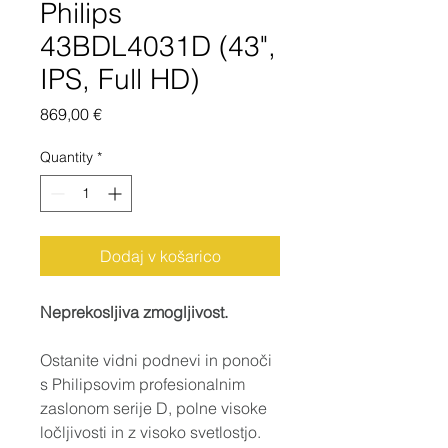
Philips
43BDL4031D (43",
IPS, Full HD)
Price
869,00 €
Quantity
*
Dodaj v košarico
Neprekosljiva zmogljivost.
Ostanite vidni podnevi in ponoči 
s Philipsovim profesionalnim 
zaslonom serije D, polne visoke 
ločljivosti in z visoko svetlostjo. 