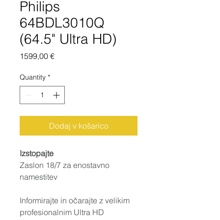
Philips
64BDL3010Q
(64.5" Ultra HD)
Price
1599,00 €
Quantity
*
Dodaj v košarico
Izstopajte
Zaslon 18/7 za enostavno 
namestitev
Informirajte in očarajte z velikim 
profesionalnim Ultra HD 